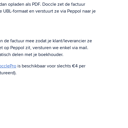
dan opladen als PDF. Doccle zet de factuur
e UBL-formaat en verstuurt ze via Peppol naar je
n de factuur mee zodat je klant/leverancier ze
et op Peppol zit, versturen we enkel via mail.
atisch delen met je boekhouder.
occlePro
is beschikbaar voor slechts €4 per
tureerd).