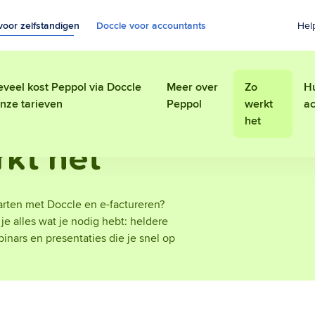
voor zelfstandigen
Doccle voor accountants
Hel
veel kost Peppol via Doccle
Meer over
Zo
Hu
nze tarieven
Peppol
werkt
ac
het
kt het
tarten met Doccle en e-factureren?
je alles wat je nodig hebt: heldere
binars en presentaties die je snel op