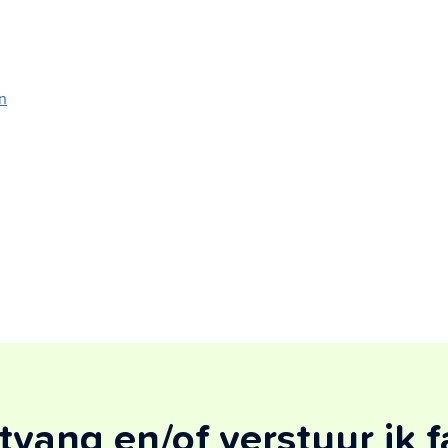
n
vang en/of verstuur ik 