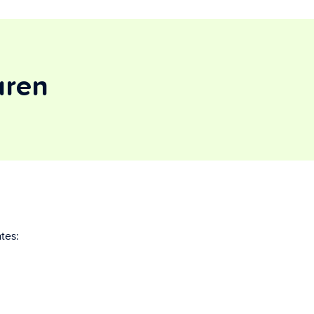
uren
tes: