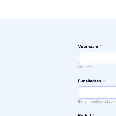
Voornaam
*
Bv. John
E-mailadres
*
Bv. johndoe@gmail.com
Bedrijf
*