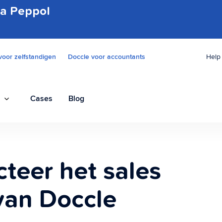
ia Peppol
voor zelfstandigen
Doccle voor accountants
Help
Cases
Blog
Omnichannel distributie
teer het sales
Verzend via alle kanalen met slechts 1
applicatie
van Doccle