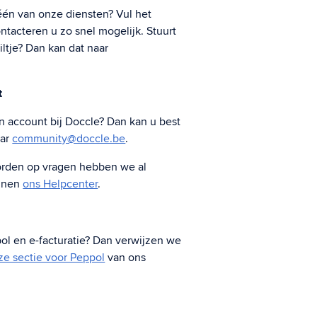
 één van onze diensten? Vul het
Digitale archivering
ntacteren u zo snel mogelijk. Stuurt
Bewaar documenten in een veilig archief.
iltje? Dan kan dat naar
t
 account bij Doccle? Dan kan u best
Aangetekende zendingen
aar
community@doccle.be
.
Verstuur aangetekende zendingen
rechtsgeldig
rden op vragen hebben we al
nnen
ons Helpcenter
.
l en e-facturatie? Dan verwijzen we
ze sectie voor Peppol
van ons