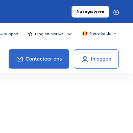
Nu registeren
Nederlands
 & support
Blog en nieuws
Contacteer ons
Inloggen
Betaaltoepassingen
Naar een efficiënter facturatieproces
Digitaal ondertekenen &