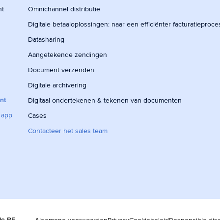
nt
Omnichannel distributie
Digitale betaaloplossingen: naar een efficiënter facturatieproce
Datasharing
Aangetekende zendingen
Document verzenden
Digitale archivering
nt
Digitaal ondertekenen & tekenen van documenten
 app
Cases
Contacteer het sales team
le BE
Algemene voorwaarden
Privacy
Cookiebeleid
Responsible dis