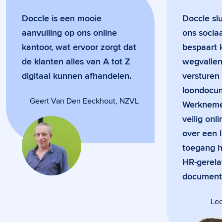
Doccle is een mooie
Doccle slu
aanvulling op ons online
ons sociaa
kantoor, wat ervoor zorgt dat
bespaart 
de klanten alles van A tot Z
wegvallen
digitaal kunnen afhandelen.
versturen
loondocu
Geert Van Den Eeckhout, NZVL
Werkneme
veilig onl
over een 
toegang h
HR-gerela
document
Le