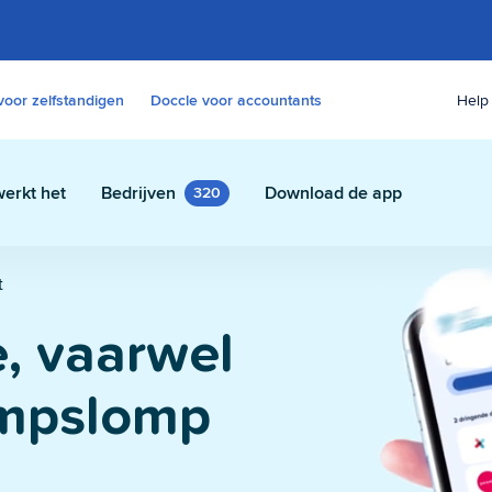
voor zelfstandigen
Doccle voor accountants
Help
erkt het
Bedrijven
Download de app
320
t
s
e, vaarwel
 contracten en andere
udig en veilig in Doccle.
ompslomp
e assistent
tent die alle paperassen