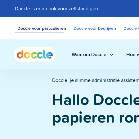
Doccle is er nu ook voor zelfstandigen
Doccle voor particulieren
Doccle voor bedrijven
Doccle 
Waarom Doccle
Hoe w
Doccle, je slimme administratie assisten
Digitale klui
Hallo Doccl
Bewaar facturen,
documenten eenvo
papieren r
Administrati
Een slimme assis