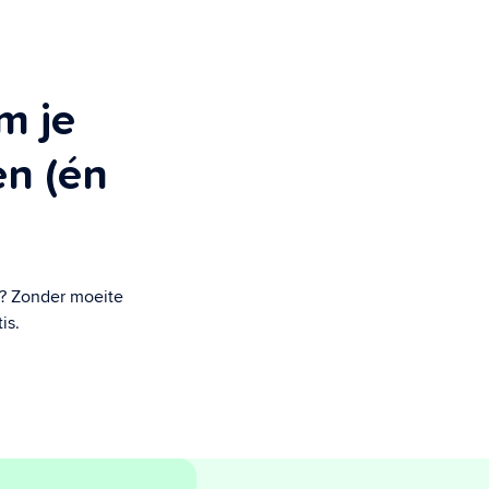
m je
en (én
n? Zonder moeite
is.