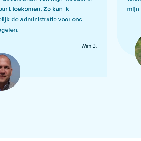
ount toekomen. Zo kan ik
mijn
ijk de administratie voor ons
egelen.
Wim B.