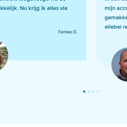
kelijk. Nu krijg ik alles via
mijn acc
gemakkel
allebei r
Femke D.