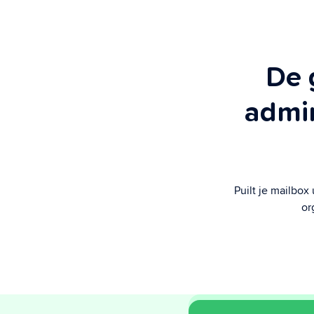
De 
admin
Puilt je mailbo
or