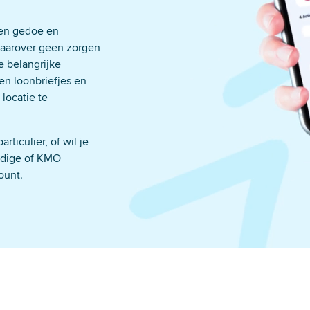
sen gedoe en
 daarover geen zorgen
e belangrijke
 Privacy
en loonbriefjes en
 jij behoudt de controle.
locatie te
ticulier, of wil je
ndige of KMO
ount.