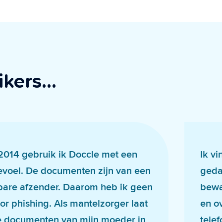
ikers…
 2014 gebruik ik Doccle met een
Ik v
evoel. De documenten zijn van een
geda
are afzender. Daarom heb ik geen
bewaa
or phishing. Als mantelzorger laat
en o
e documenten van mijn moeder in
tele