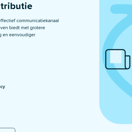
tributie
effectief communicatiekanaal
jven biedt met grotere
ing en eenvoudiger
acy