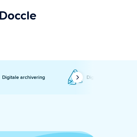
Doccle
Digitale archivering
Digitaal ondertekenen