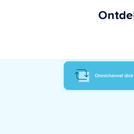
Ontde
Omnichannel distr