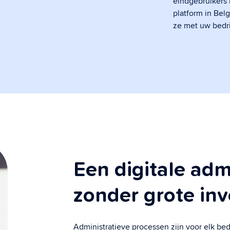
eindgebruikers 
platform in Bel
Digitale archivering
ze met uw bedrij
Bewaar documenten in een veilig archief.
Aangetekende zendingen
Verstuur aangetekende zendingen
rechtsgeldig
Een digitale admi
zonder grote inv
Administratieve processen zijn voor elk bed