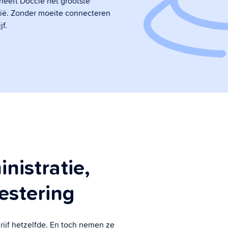
heeft Doccle het grootste
gië. Zonder moeite connecteren
tekenen van documenten
f.
Laat klanten snel en efficiënt via Doccle
elektronisch ondertekenen via een
digitale workflow
Datasharing
Dankzij datasharing versnelt u het
aanleveren, controleren en verwerken
van data.
nistratie,
estering
rijf hetzelfde. En toch nemen ze