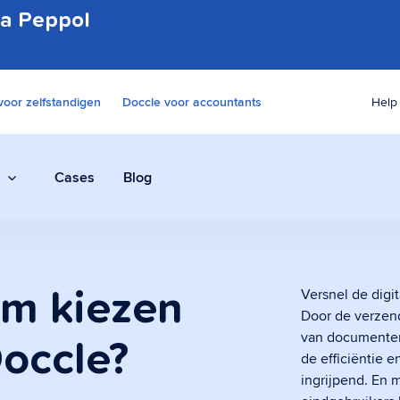
ia Peppol
voor zelfstandigen
Doccle voor accountants
Help
Cases
Blog
Omnichannel distributie
Versnel de digit
m kiezen
Verzend via alle kanalen met slechts 1
Door de verzend
applicatie
van documenten
occle?
de efficiëntie 
ingrijpend. En 