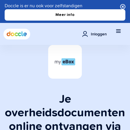
Doccle is er nu ook voor zelfstandigen
Meer info
Inloggen
Je
overheidsdocumenten
online ontvangen via