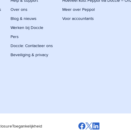
Help & support
Hoeveel kost Peppol via Doccle – On
s
Over ons
Meer over Peppol
Blog & nieuws
Voor accountants
Werken bij Doccle
Pers
Doccle: Contacteer ons
Beveiliging & privacy
closure
Toegankelijkheid