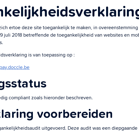
kelijkheidsverklarin
zich ertoe deze site toegankelijk te maken, in overeenstemmin
 Privacy
9 juli 2018 betreffende de toegankelijkheid van websites en mob
 jij behoudt de controle.
s.
dsverklaring is van toepassing op :
/pay.doccle.be
gsstatus
edig compliant zoals hieronder beschreven.
laring voorbereiden
egankelijkheidsaudit uitgevoerd. Deze audit was een diepgaande 