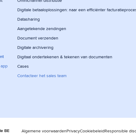
nt
Omnichannel distributie
Digitale betaaloplossingen: naar een efficiënter facturatieproce
Datasharing
Aangetekende zendingen
Document verzenden
Digitale archivering
nt
Digitaal ondertekenen & tekenen van documenten
 app
Cases
Contacteer het sales team
le BE
Algemene voorwaarden
Privacy
Cookiebeleid
Responsible dis