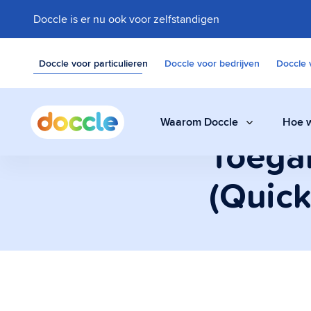
Doccle is er nu ook voor zelfstandigen
Doccle voor particulieren
Doccle voor bedrijven
Doccle 
Waarom Doccle
Hoe w
Toegan
(Quic
Digitale klui
Bewaar facturen,
documenten eenvo
Administrati
Een slimme assis