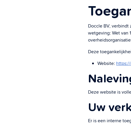
regelt.
Toegan
Doccle BV, verbindt 
Veiligheid &
wetgeving: Wet van 1
Super beveiligd &
overheidsorganisatie
Deze toegankelijkhei
Website:
https:/
Nalevin
Deze website is voll
Uw verk
Er is een interne to