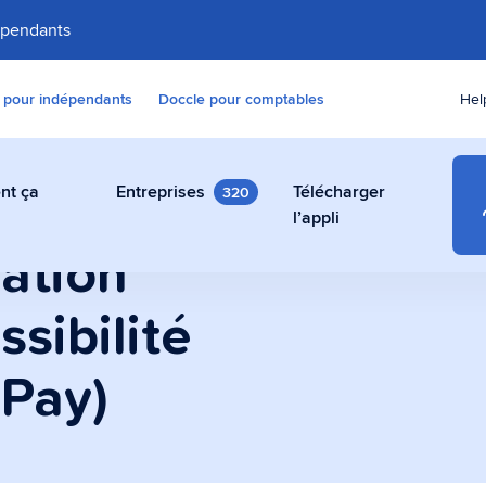
épendants
 pour indépendants
Doccle pour comptables
Hel
nt ça
Entreprises
Télécharger
320
e
l’appli
ation
ssibilité
numérique gratuit
res, contrats et autres
kPay)
ent, gratuit et en toute
ccle.