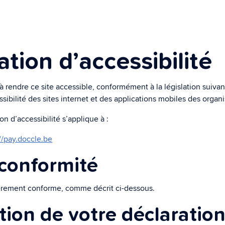
ministratif
lligent qui s'occupe de toutes
inistratives.
ation d’accessibilité
vie privée
t vous gardez le contrôle.
rendre ce site accessible, conformément à la législation suivante
essibilité des sites internet et des applications mobiles des organ
on d’accessibilité s’applique à :
://pay.doccle.be
 conformité
ièrement conforme, comme décrit ci-dessous.
tion de votre déclaratio