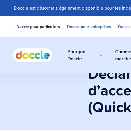
Doccle est désormais également disponible pour les ind
Doccle pour particuliers
Doccle pour entreprises
Doccle
Pourquoi
Comme
Doccle
march
Déclar
d’acce
Coffre-fort 
Stockez vos factu
(Quic
documents facilem
sécurité dans Do