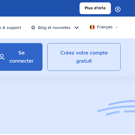
Plus d'info
Français
p & support
Blog et nouvelles
Se
Créez votre compte
connecter
gratuit