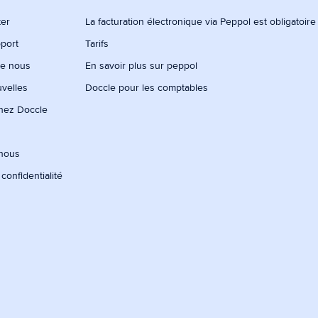
ter
La facturation électronique via Peppol est obligatoir
port
Tarifs
de nous
En savoir plus sur peppol
uvelles
Doccle pour les comptables
chez Doccle
-nous
 confidentialité