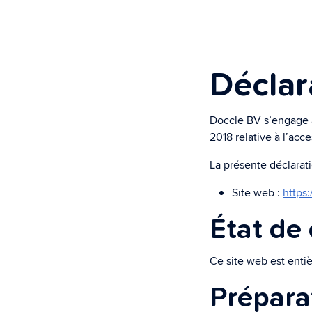
Assistant ad
Un assistant inte
les formalités adm
Déclar
Sécurité et 
Super sécurisé e
Doccle BV s’engage à 
2018 relative à l’acc
La présente déclarati
Site web :
https
État de
Ce site web est ent
Prépara