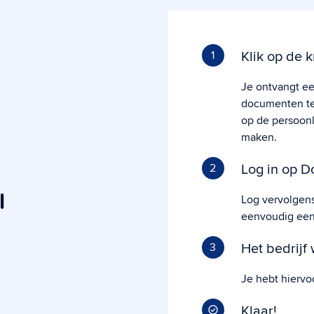
Klik op de k
1
Je ontvangt ee
documenten te 
op de persoonl
maken.
Log in op D
2
l
Log vervolgen
eenvoudig een
Het bedrijf
3
Je hebt hiervo
Klaar!