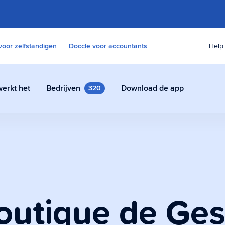
voor zelfstandigen
Doccle voor accountants
Help
erkt het
Bedrijven
Download de app
320
s
 contracten en andere
udig en veilig in Doccle.
outique de Ges
e assistent
tent die alle paperassen