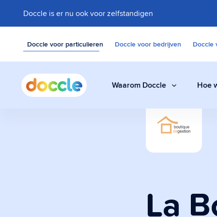
Doccle is er nu ook voor zelfstandigen
Doccle voor particulieren
Doccle voor bedrijven
Doccle 
Waarom Doccle
Hoe w
Digitale klui
Bewaar facturen,
documenten eenvo
La B
Administrati
Een slimme assis