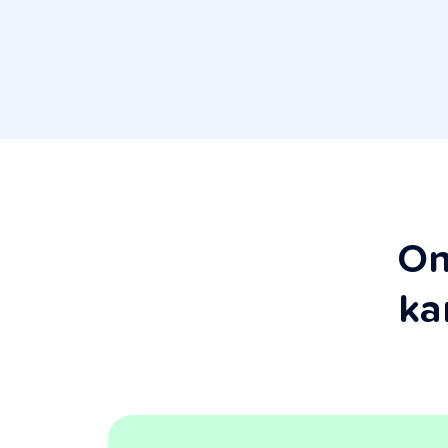
On
ka