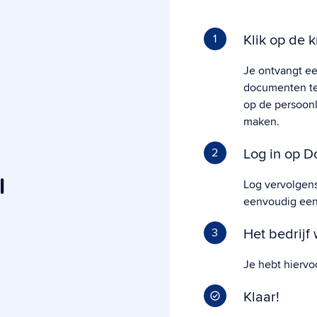
Klik op de k
1
Je ontvangt ee
documenten te 
op de persoonl
maken.
Log in op D
2
l
Log vervolgen
eenvoudig een
Het bedrijf
3
Je hebt hiervo
Klaar!