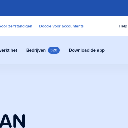
voor zelfstandigen
Doccle voor accountants
Help
erkt het
Bedrijven
Download de app
320
s
 contracten en andere
udig en veilig in Doccle.
AN
e assistent
tent die alle paperassen