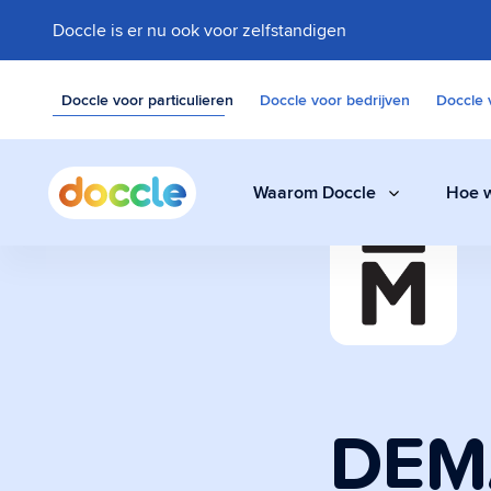
Doccle is er nu ook voor zelfstandigen
Doccle voor particulieren
Doccle voor bedrijven
Doccle 
Waarom Doccle
Hoe w
Digitale klui
Bewaar facturen,
documenten eenvo
DEM
Administrati
Een slimme assis