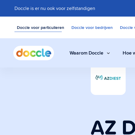
Doccle is er nu ook voor zelfstandigen
Doccle voor particulieren
Doccle voor bedrijven
Doccle 
Waarom Doccle
Hoe w
Digitale klui
Bewaar facturen,
documenten eenvo
AZ D
Administrati
Een slimme assis