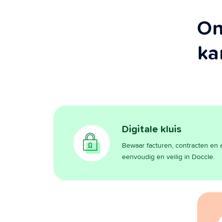
On
ka
Digitale kluis
Bewaar facturen, contracten e
eenvoudig en veilig in Doccle.