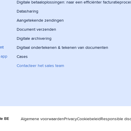
Digitale betaaloplossingen: naar een efficiënter facturatieproce
Datasharing
Aangetekende zendingen
Document verzenden
Digitale archivering
nt
Digitaal ondertekenen & tekenen van documenten
 app
Cases
Contacteer het sales team
le BE
Algemene voorwaarden
Privacy
Cookiebeleid
Responsible dis