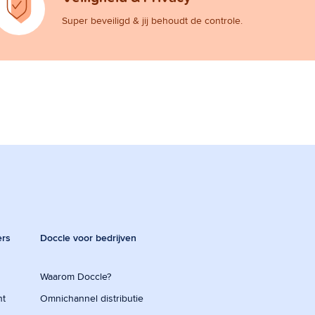
Super beveiligd & jij behoudt de controle.
ers
Doccle voor bedrijven
Waarom Doccle?
nt
Omnichannel distributie