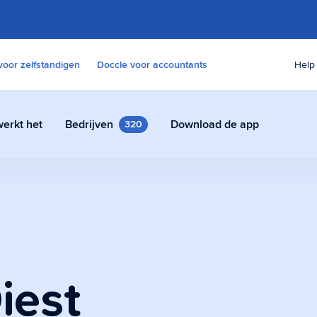
voor zelfstandigen
Doccle voor accountants
Help
erkt het
Bedrijven
Download de app
320
s
 contracten en andere
udig en veilig in Doccle.
iest
e assistent
tent die alle paperassen