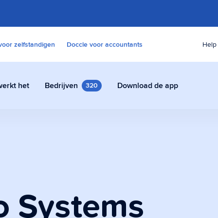
voor zelfstandigen
Doccle voor accountants
Help
erkt het
Bedrijven
Download de app
320
s
 contracten en andere
udig en veilig in Doccle.
o Systems
e assistent
tent die alle paperassen