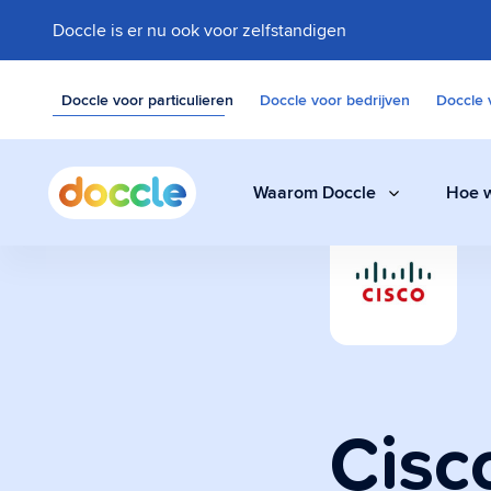
Doccle is er nu ook voor zelfstandigen
Doccle voor particulieren
Doccle voor bedrijven
Doccle 
Waarom Doccle
Hoe w
Digitale klui
Bewaar facturen,
documenten eenvo
Cisc
Administrati
Een slimme assis