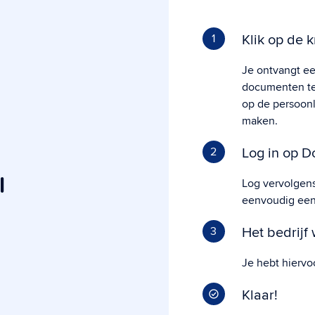
Klik op de k
1
Je ontvangt ee
documenten te 
op de persoonl
maken.
Log in op D
2
l
Log vervolgen
eenvoudig een
Het bedrijf
3
Je hebt hiervo
Klaar!