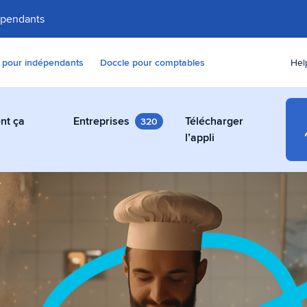
épendants
 pour indépendants
Doccle pour comptables
Hel
nt ça
Entreprises
Télécharger
320
e
l’appli
numérique gratuit
res, contrats et autres
ent, gratuit et en toute
ccle.