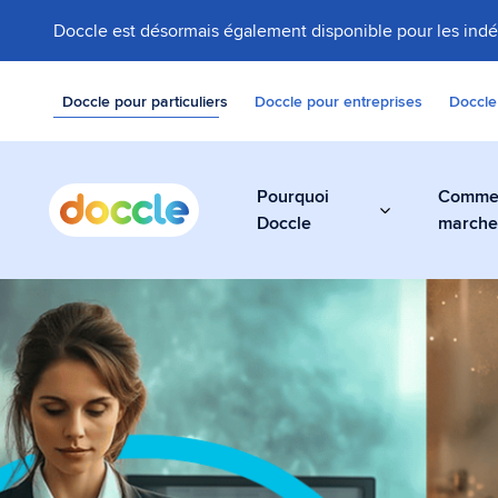
Doccle est désormais également disponible pour les ind
Doccle pour particuliers
Doccle pour entreprises
Doccle
Pourquoi
Comme
Doccle
march
Coffre-fort 
Stockez vos factu
documents facilem
sécurité dans Do