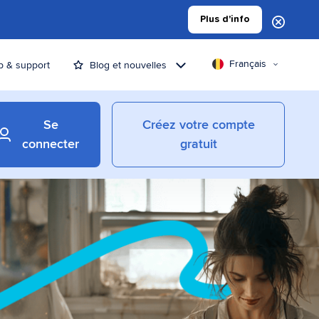
Plus d'info
Français
p & support
Blog et nouvelles
Se
Créez votre compte
connecter
gratuit