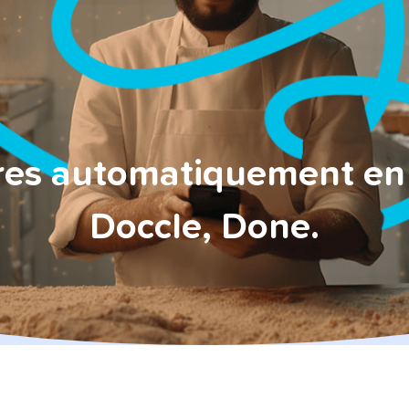
ministratif
lligent qui s'occupe de toutes
inistratives.
vie privée
t vous gardez le contrôle.
res automatiquement en 
Doccle, Done.