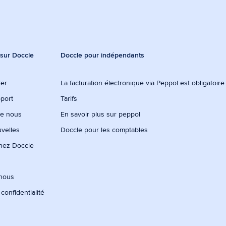
 sur Doccle
Doccle pour indépendants
ter
La facturation électronique via Peppol est obligatoir
port
Tarifs
de nous
En savoir plus sur peppol
uvelles
Doccle pour les comptables
chez Doccle
-nous
 confidentialité