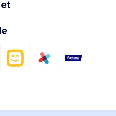
 et
le