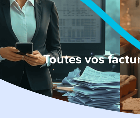
Assistant ad
Un assistant inte
les formalités adm
Sécurité et 
Super sécurisé e
Toutes vos factu