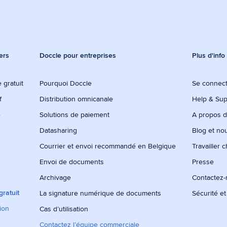
ers
Doccle pour entreprises
Plus d'info
 gratuit
Pourquoi Doccle
Se connec
f
Distribution omnicanale
Help & Sup
e
Solutions de paiement
A propos 
Datasharing
Blog et no
Courrier et envoi recommandé en Belgique
Travailler 
Envoi de documents
Presse
Archivage
Contactez
ratuit
La signature numérique de documents
Sécurité et
tion
Cas d’utilisation
Contactez l’équipe commerciale