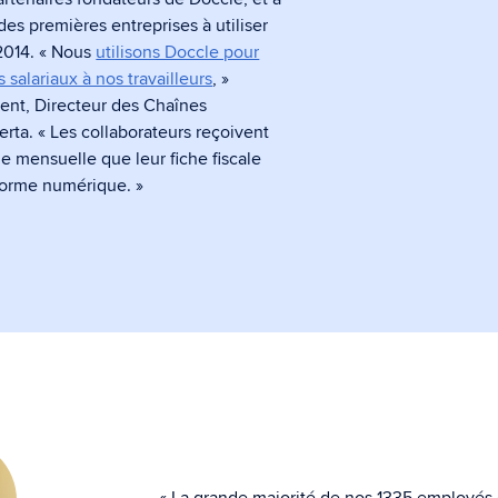
archives sécurisées.
des premières entreprises à utiliser
2014. « Nous
utilisons Doccle pour
 salariaux à nos travailleurs
, »
ent, Directeur des Chaînes
Courrier et envoi
ta. « Les collaborateurs reçoivent
ale mensuelle que leur fiche fiscale
recommandé en Belgique
eforme numérique. »
Envoyer un courrier recommandé en
toute légalité
« La grande majorité de nos 1335 employés 