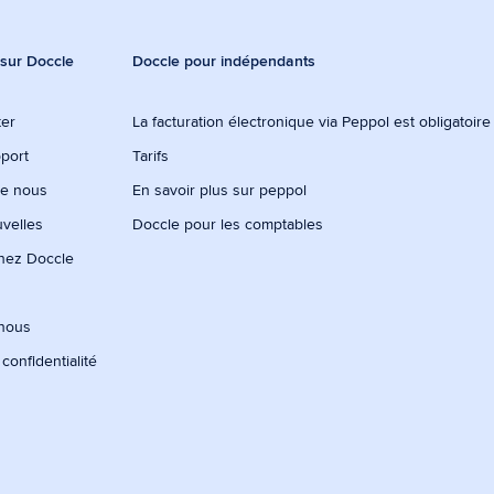
 sur Doccle
Doccle pour indépendants
ter
La facturation électronique via Peppol est obligatoir
port
Tarifs
de nous
En savoir plus sur peppol
uvelles
Doccle pour les comptables
chez Doccle
-nous
 confidentialité