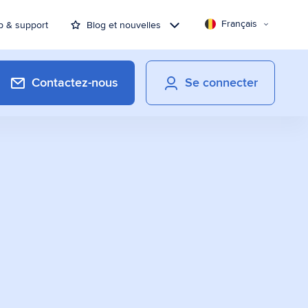
Français
p & support
Blog et nouvelles
Contactez-nous
Se connecter
Solutions de paiement
Pour un processus de facturation plus
efficace
La signature numérique de
documents
Permettez à vos clients de signer
électroniquement de manière rapide et