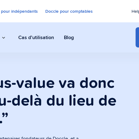
 pour indépendants
Doccle pour comptables
Hel
Cas d’utilisation
Blog
Distribution omnicanale
us-value va donc
Envoyer sur tous les canaux avec la
même application
u-delà du lieu de
.”
Archivage
Conserver les documents dans des
artenaires fondateurs de Doccle, et a