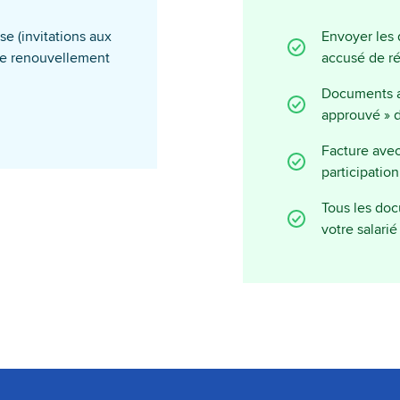
se (invitations aux
Envoyer les
 le renouvellement
accusé de ré
Documents av
approuvé » d
Facture avec
participati
Tous les do
votre salari