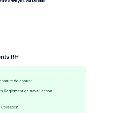
être envoyés via Doccle
efficace grâce à un flux de travaux
numérique.
Datasharing
Grâce au partage des données, vous
accélérez la livraison, la vérification et le
traitement des données.
ents RH
ignature de contrat
) Règlement de travail et son
utilisation