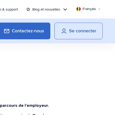
Français
p & support
Blog et nouvelles
Contactez-nous
Se connecter
Solutions de paiement
Pour un processus de facturation plus
efficace
La signature numérique de
documents
 parcours de l’employeur.
Permettez à vos clients de signer
électroniquement de manière rapide et