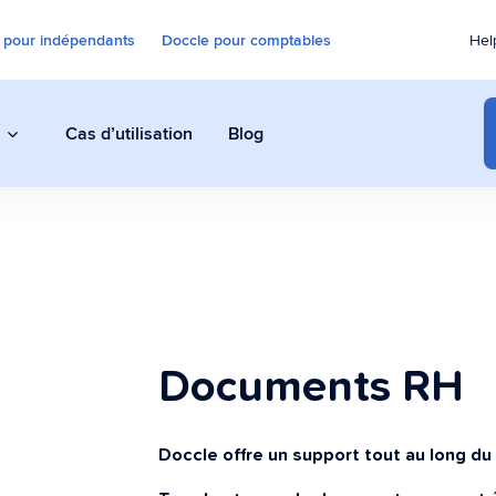
 pour indépendants
Doccle pour comptables
Hel
Cas d’utilisation
Blog
Distribution omnicanale
Envoyer sur tous les canaux avec la
même application
Documents RH
Archivage
Doccle offre un support tout au long du
Conserver les documents dans des