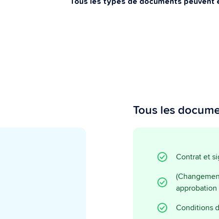
archives sécurisées.
Tous les types de documents peuvent 
Courrier et envoi
recommandé en Belgique
Envoyer un courrier recommandé en
toute légalité
Tous les docum
Contrat et s
(Changement
approbation
Conditions d’