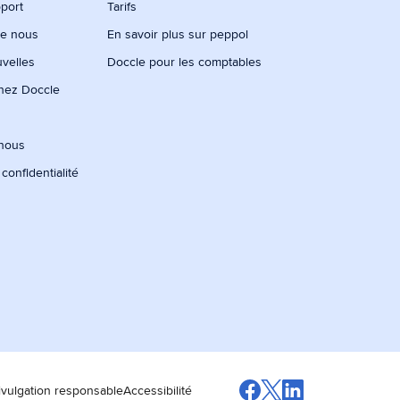
port
Tarifs
de nous
En savoir plus sur peppol
uvelles
Doccle pour les comptables
chez Doccle
-nous
 confidentialité
ivulgation responsable
Accessibilité