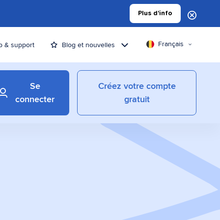
Plus d'info
Français
p & support
Blog et nouvelles
Se
Créez votre compte
connecter
gratuit