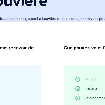
ouvière
ministratif
lligent qui s'occupe de toutes
inistratives.
lique comment ajouter La Louvière et quels documents vous pou
vie privée
t vous gardez le contrôle.
ous recevoir de
Que pouvez-vous fa
Partager
Recevoir
Sauvegarder