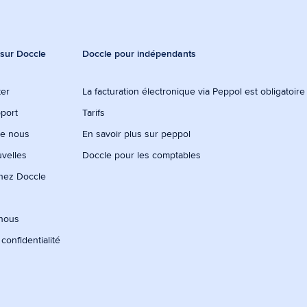
 sur Doccle
Doccle pour indépendants
ter
La facturation électronique via Peppol est obligatoir
port
Tarifs
de nous
En savoir plus sur peppol
uvelles
Doccle pour les comptables
chez Doccle
-nous
 confidentialité