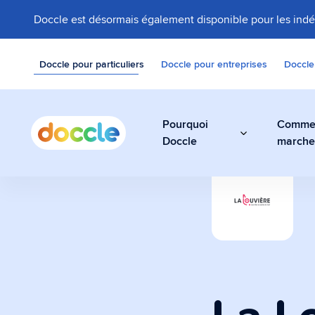
Doccle est désormais également disponible pour les ind
Doccle pour particuliers
Doccle pour entreprises
Doccle
Pourquoi
Comme
Doccle
march
Coffre-fort 
Stockez vos factu
documents facilem
sécurité dans Do