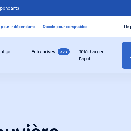
épendants
 pour indépendants
Doccle pour comptables
Hel
nt ça
Entreprises
Télécharger
320
e
l’appli
numérique gratuit
res, contrats et autres
ent, gratuit et en toute
ccle.