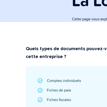
La L
Assistant ad
Un assistant inte
les formalités adm
Cette page vous exp
Sécurité et 
Super sécurisé e
Quels types de documents pouvez-v
cette entreprise ?
Comptes individuels
Fiches de paie
Fiches fiscales