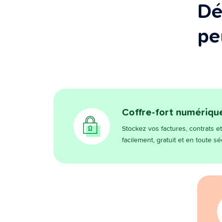
Dé
pe
Coffre-fort numérique
Stockez vos factures, contrats 
facilement, gratuit et en toute s