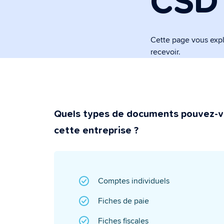
CSD 
Assistant ad
Un assistant inte
les formalités adm
Cette page vous exp
recevoir.
Sécurité et 
Super sécurisé e
Quels types de documents pouvez-v
cette entreprise ?
Comptes individuels
Fiches de paie
Fiches fiscales