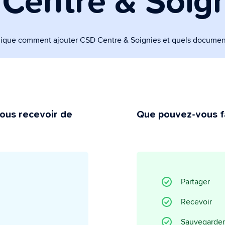
Centre & Soig
ministratif
lligent qui s'occupe de toutes
inistratives.
lique comment ajouter CSD Centre & Soignies et quels docume
vie privée
t vous gardez le contrôle.
ous recevoir de
Que pouvez-vous fa
Partager
Recevoir
Sauvegarder