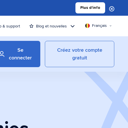
Plus d'info
Français
p & support
Blog et nouvelles
Se
Créez votre compte
connecter
gratuit