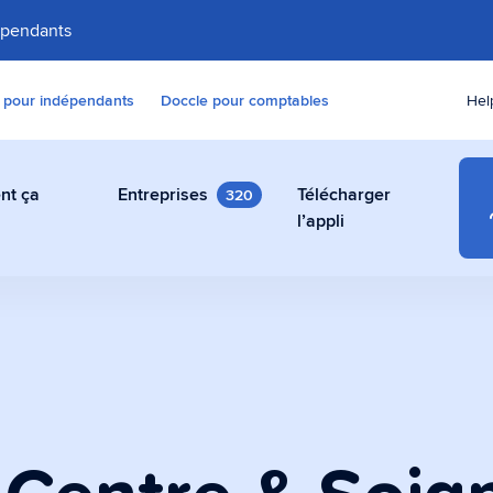
épendants
 pour indépendants
Doccle pour comptables
Hel
nt ça
Entreprises
Télécharger
320
e
l’appli
numérique gratuit
res, contrats et autres
ent, gratuit et en toute
ccle.