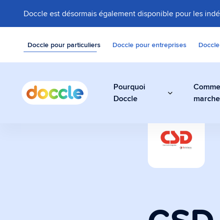
Doccle est désormais également disponible pour les ind
Doccle pour particuliers
Doccle pour entreprises
Doccle
Pourquoi
Comme
Doccle
march
Coffre-fort 
Stockez vos factu
documents facilem
sécurité dans Do