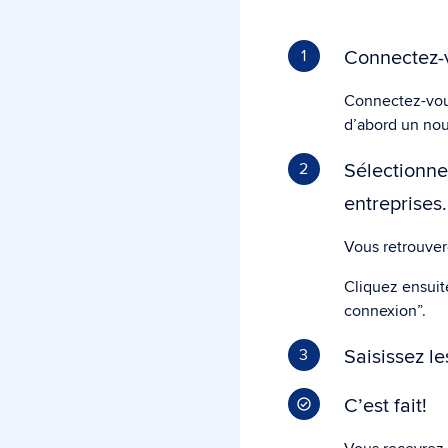
Connectez-v
1
Connectez-vo
d’abord un n
Sélectionnez
2
entreprises.
Vous retrouver
Cliquez ensuit
connexion”.
Saisissez l
3
C’est fait!